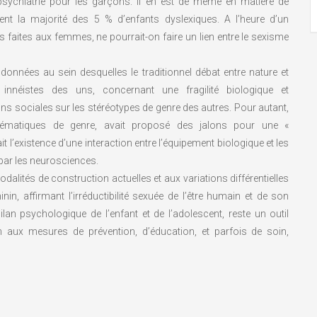
sychiatrie pour les garçons. Il en est de même en matière de
nt la majorité des 5 % d’enfants dyslexiques. A l’heure d’un
s faites aux femmes, ne pourrait-on faire un lien entre le sexisme
onnées au sein desquelles le traditionnel débat entre nature et
 innéistes des uns, concernant une fragilité biologique et
s sociales sur les stéréotypes de genre des autres. Pour autant,
lématiques de genre, avait proposé des jalons pour une «
it l’existence d’une interaction entre l’équipement biologique et les
 par les neurosciences.
lités de construction actuelles et aux variations différentielles
n, affirmant l’irréductibilité sexuée de l’être humain et de son
lan psychologique de l’enfant et de l’adolescent, reste un outil
 aux mesures de prévention, d’éducation, et parfois de soin,