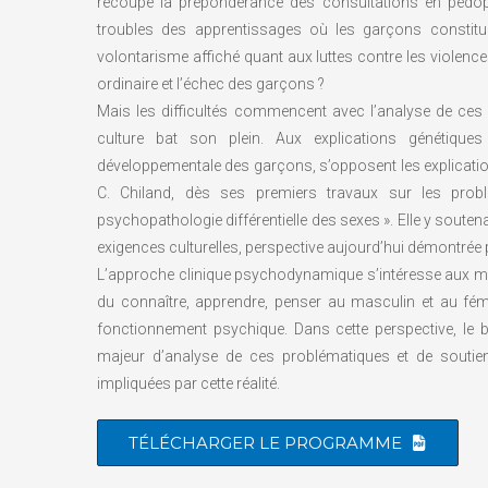
recoupe la prépondérance des consultations en pédop
troubles des apprentissages où les garçons constitue
volontarisme affiché quant aux luttes contre les violence
ordinaire et l’échec des garçons ?
Mais les difficultés commencent avec l’analyse de ces d
culture bat son plein. Aux explications génétiques
développementale des garçons, s’opposent les explication
C. Chiland, dès ses premiers travaux sur les prob
psychopathologie différentielle des sexes ». Elle y soutena
exigences culturelles, perspective aujourd’hui démontrée
L’approche clinique psychodynamique s’intéresse aux moda
du connaître, apprendre, penser au masculin et au fémini
fonctionnement psychique. Dans cette perspective, le bi
majeur d’analyse de ces problématiques et de soutien
impliquées par cette réalité.
TÉLÉCHARGER LE PROGRAMME