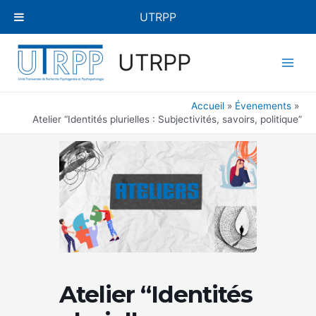
Aller
UTRPP
au
contenu
Main
UTRPP
Men
Accueil
Évenements
Atelier “Identités plurielles : Subjectivités, savoirs, politique”
Atelier “Identités