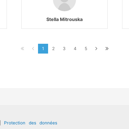
Stella Mitrouska
1
2
3
4
5
|
Protection des données