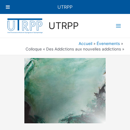
Aller
UTRPP
au
contenu
Main
UTRPP
Men
Accueil
Évenements
Colloque « Des Addictions aux nouvelles addictions »