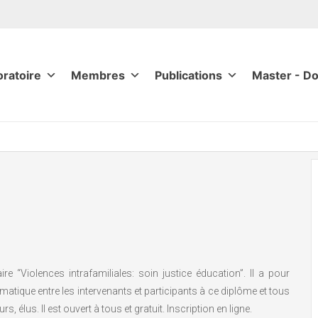
oratoire
Membres
Publications
Master - Do
e “Violences intrafamiliales: soin justice éducation”. Il a pour
hématique entre les intervenants et participants à ce diplôme et tous
, élus. Il est ouvert à tous et gratuit. Inscription en ligne.