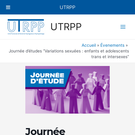
Aller
UTRPP
au
contenu
Main
UTRPP
Men
Accueil
Évenements
Journée d’études “Variations sexuées : enfants et adolescents
trans et intersexes”
Journée