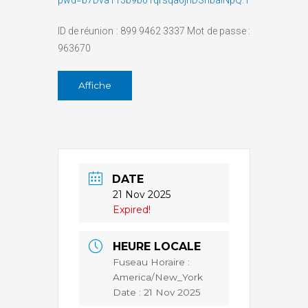
pwd=b7Dva113b9b6Tqrsqa6jhDSnbalNpQ.1
ID de réunion : 899 9462 3337 Mot de passe :
963670
Affiche
DATE
21 Nov 2025
Expired!
HEURE LOCALE
Fuseau Horaire :
America/New_York
Date :
21 Nov 2025