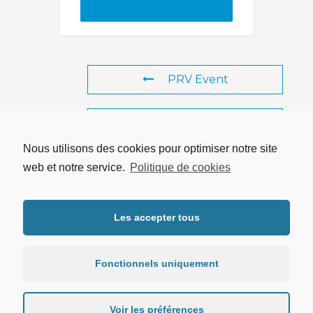
PRV Event
NXT Event
Nous utilisons des cookies pour optimiser notre site
web et notre service.
Politique de cookies
Copyright © 2026 UTRPP |
Mentions légales
|
Protection des
Les accepter tous
données personnelles
Fonctionnels uniquement
Voir les préférences