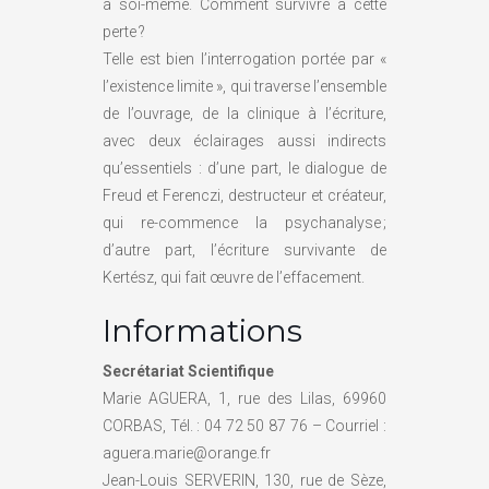
à soi-même. Comment survivre à cette
perte ?
Telle est bien l’interrogation portée par «
l’existence limite », qui traverse l’ensemble
de l’ouvrage, de la clinique à l’écriture,
avec deux éclairages aussi indirects
qu’essentiels : d’une part, le dialogue de
Freud et Ferenczi, destructeur et créateur,
qui re-commence la psychanalyse ;
d’autre part, l’écriture survivante de
Kertész, qui fait œuvre de l’effacement.
Informations
Secrétariat Scientifique
Marie AGUERA, 1, rue des Lilas, 69960
CORBAS, Tél. : 04 72 50 87 76 – Courriel :
aguera.marie@orange.fr
Jean-Louis SERVERIN, 130, rue de Sèze,