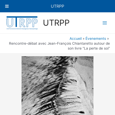
Aller
UTRPP
au
contenu
Main
UTRPP
Men
Accueil
Évenements
Rencontre-débat avec Jean-François Chiantaretto autour de
son livre “La perte de soi”