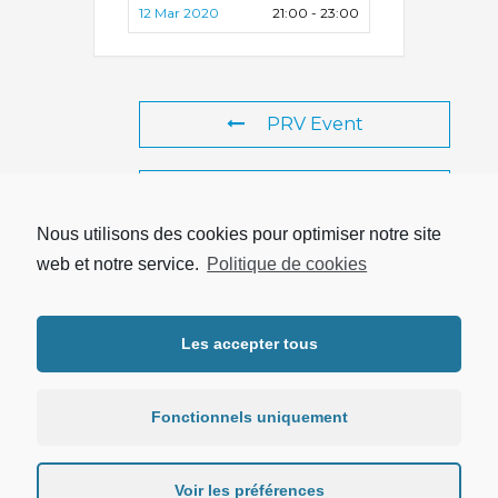
12 Mar 2020
21:00 - 23:00
PRV Event
NXT Event
Nous utilisons des cookies pour optimiser notre site
web et notre service.
Politique de cookies
Copyright © 2026 UTRPP |
Mentions légales
|
Protection des
Les accepter tous
données personnelles
Fonctionnels uniquement
Voir les préférences