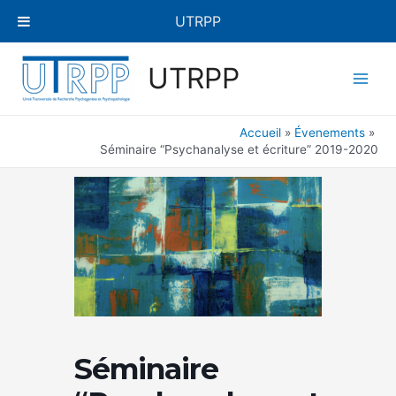
Aller
UTRPP
au
contenu
Main
UTRPP
Men
Accueil
Évenements
Séminaire “Psychanalyse et écriture” 2019-2020
Séminaire