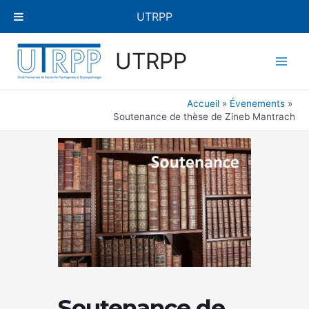
Aller
UTRPP
au
contenu
Main
UTRPP
Men
Accueil
Évenements
Soutenance de thèse de Zineb Mantrach
Soutenance de