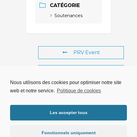
CATÉGORIE
Soutenances
PRV Event
NXT Event
Nous utilisons des cookies pour optimiser notre site
web et notre service.
Politique de cookies
Copyright © 2026 UTRPP |
Mentions légales
|
Protection des
Les accepter tous
données personnelles
Fonctionnels uniquement