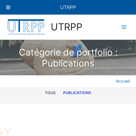
Aller
UTRPP
au
contenu
Main
UTRPP
Men
Catégorie de portfolio :
Publications
Accueil
TOUS
PUBLICATIONS