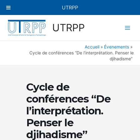
Aller
UTRPP
au
contenu
Main
UTRPP
Men
Accueil
Évenements
Cycle de conférences “De l’interprétation. Penser le
djihadisme”
Cycle de
conférences “De
l’interprétation.
Penser le
djihadisme”