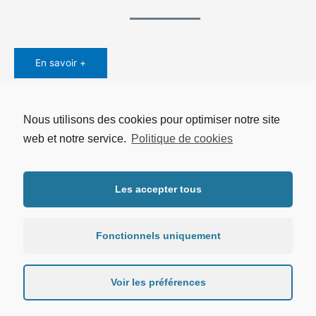
En savoir +
Nous utilisons des cookies pour optimiser notre site
←
Project précédent
Project suivant
→
web et notre service.
Politique de cookies
Copyright © 2026 UTRPP |
Mentions légales
|
Protection des
Les accepter tous
données personnelles
Fonctionnels uniquement
Voir les préférences