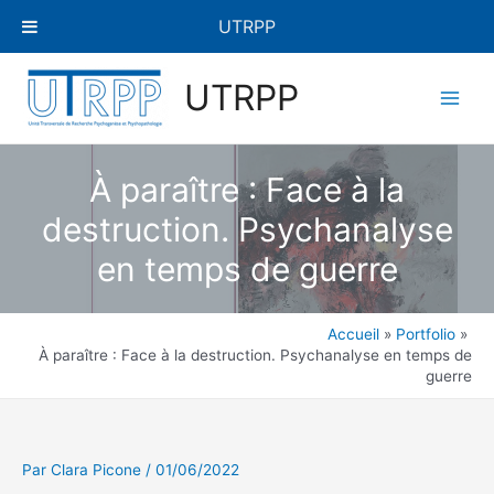
Aller
UTRPP
au
contenu
Navigation
Main
UTRPP
des
Men
articles
À paraître : Face à la
destruction. Psychanalyse
en temps de guerre
Accueil
Portfolio
À paraître : Face à la destruction. Psychanalyse en temps de
guerre
Par
Clara Picone
/
01/06/2022