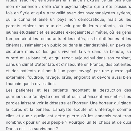
radicalisation et les attentats en France ? Extrait “Je témoigne de
mon expérience : celle d’une psychanalyste qui a été plusieurs
fois en Syrie et qui y a travaillé avec des psychanalystes syriens,
qui a connu et aimé un pays non démocratique, mais où les
parents étaient heureux de voir grandir leurs enfants, où les
jeunes étudiaient et les adultes exerçaient leur métier, où les gens
fréquentaient les restaurants et les cafés, les bibliothèques et les
cinémas, s’aimaient en public ou dans la clandestinité, un pays de
dictature mais où les gens vivaient la vie dans sa beauté, sa
dureté et sa banalité, et qui reçoit aujourd’hui dans son cabinet,
dans un climat d’attentats et d’insécurité en France, des patientes
et des patients qui ont fui un pays ravagé par une guerre qui
extermine, foudroie, ravage, brûle, engloutit et dévore aussi bien
l’humain que la civilisation.
Les patientes et les patients racontent la destruction des
quartiers que l’analyste connaît et qu’ils chérissent ensemble. Les
paroles laissent voir le désastre et l’horreur. Une horreur qui glace
le corps et la pensée. L’analyste écoute et s’interroge comme
elles et eux : quelle est cette guerre où les ennemis sont trop
nombreux pour un seul peuple ? Pourquoi un tel chaos et de quoi
Daesh est-il la survivance ?