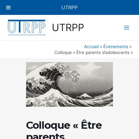
Aller
UTRPP
au
contenu
Main
UTRPP
Men
Accueil
Évenements
Colloque « Être parents d’adolescents »
Colloque « Être
parents