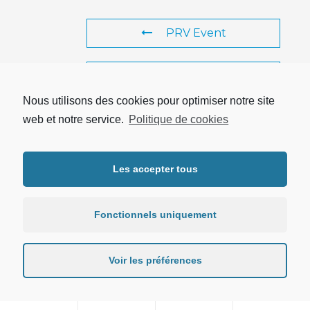
PRV Event
NXT Event
Nous utilisons des cookies pour optimiser notre site
web et notre service.
Politique de cookies
Copyright © 2026 UTRPP |
Mentions légales
|
Protection des
Les accepter tous
données personnelles
Fonctionnels uniquement
Voir les préférences