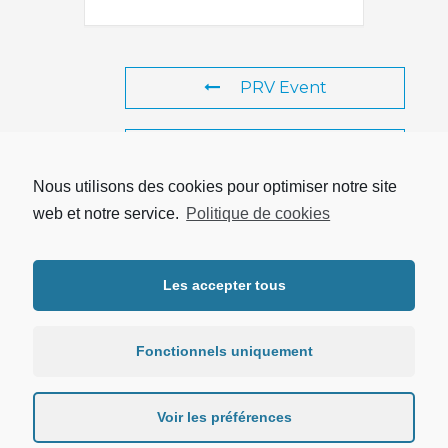
PRV Event
NXT Event
Nous utilisons des cookies pour optimiser notre site
web et notre service.
Politique de cookies
Copyright © 2026 UTRPP |
Mentions légales
|
Protection des
Les accepter tous
données personnelles
Fonctionnels uniquement
Voir les préférences